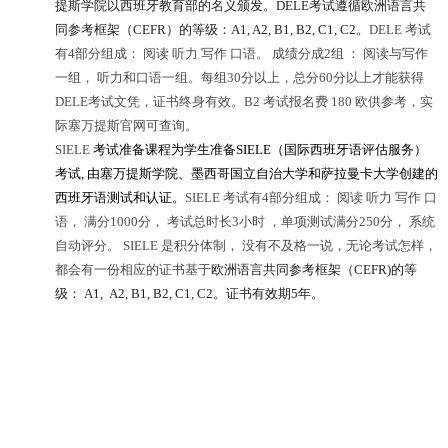
提斯学院以西班牙教育部的名义颁发。
DELE考试遵循欧洲语言共
同参考框架（CEFR）的等级：A1, A2, B1, B2, C1, C2
。
DELE 考试
有4部分组成： 阅读 听力 写作 口语。 成绩分成2组 ： 阅读与写作
一组， 听力和口语一组。每组30分以上，总分60分以上才能获得
DELE考试文凭，证书终身有效。B2 考试报名费 180 欧供参考，实
际塞万提斯官网可查询。
SIELE
考试准备课程为学生准备SIELE（国际西班牙语评估服务）
考试, 由塞万提斯学院、墨西哥国立自治大学和萨拉曼卡大学创建的
西班牙语测试和认证
。
SIELE 考试有4部分组成： 阅读 听力 写作 口
语， 满分1000分， 考试总时长3小时 ，单项测试满分250分， 系统
自动评分。 SIELE 是积分体制， 没有不及格一说，无论考试怎样，
都会有一份相应的证书基于
欧洲语言共同参考框架（CEFR)的等
级：
A1, A2, B1, B2, C1, C2
。证书有效期5年。