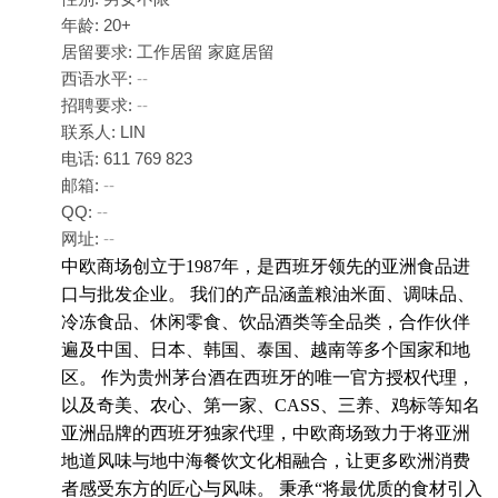
年龄: 20+
居留要求: 工作居留 家庭居留
西语水平:
--
招聘要求:
--
联系人: LIN
电话: 611 769 823
邮箱:
--
QQ:
--
网址:
--
中欧商场创立于1987年，是西班牙领先的亚洲食品进
口与批发企业。 我们的产品涵盖粮油米面、调味品、
冷冻食品、休闲零食、饮品酒类等全品类，合作伙伴
遍及中国、日本、韩国、泰国、越南等多个国家和地
区。 作为贵州茅台酒在西班牙的唯一官方授权代理，
以及奇美、农心、第一家、CASS、三养、鸡标等知名
亚洲品牌的西班牙独家代理，中欧商场致力于将亚洲
地道风味与地中海餐饮文化相融合，让更多欧洲消费
者感受东方的匠心与风味。 秉承“将最优质的食材引入