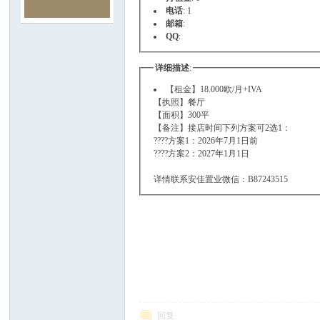
电话
: 1
邮箱
:
班
QQ
:
详细描述
:
【租金】18.000欧/月+IVA
【执照】餐厅
【面积】300平
【备注】接店时间下列方案可2选1：
????方案1：2026年7月1日前
????方案2：2027年1月1日
牙
详情联系安佳置业微信：B87243515
华
回复