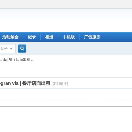
活动聚会
记录
相册
手机版
广告服务
帖子
搜
ia | 餐厅店面出租 ...
索
an via | 餐厅店面出租
[复制链接]
q密码