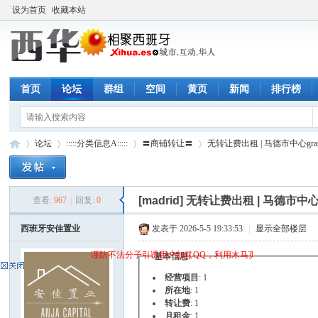
设为首页
收藏本站
首页
论坛
群组
空间
黄页
新闻
排行榜
论坛
:::::分类信息A:::::
〓商铺转让〓
无转让费出租 | 马德市中心gran v
[madrid]
无转让费出租 | 马德市中心gr
查看:
967
|
回复:
0
西
»
›
›
›
西班牙安佳置业
发表于 2026-5-5 19:33:53
|
显示全部楼层
谨防不法分子引诱用户加其QQ，利用木马页面(QQ空间)骗取q
基本信息:
经营项目
: 1
所在地
: 1
转让费
: 1
月租金
: 1