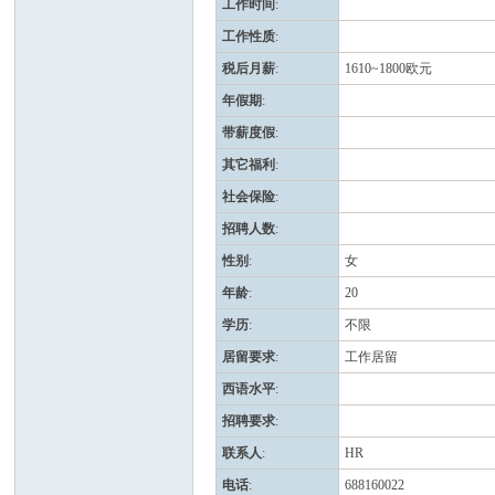
工作时间
:
工作性质
:
班
税后月薪
:
1610~1800欧元
年假期
:
带薪度假
:
其它福利
:
社会保险
:
招聘人数
:
性别
:
女
牙
年龄
:
20
学历
:
不限
居留要求
:
工作居留
西语水平
:
招聘要求
:
联系人
:
HR
电话
:
688160022
华