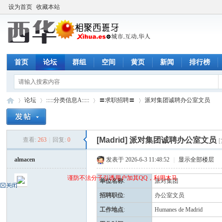
设为首页
收藏本站
首页
论坛
群组
空间
黄页
新闻
排行榜
论坛
:::::分类信息A:::::
〓求职招聘〓
派对集团诚聘办公室文员
[Madrid]
派对集团诚聘办公室文员
查看:
263
|
回复:
0
西
»
›
›
›
almacen
发表于 2026-6-3 11:48:52
|
显示全部楼层
谨防不法分子引诱用户加其QQ，利用木马页面(QQ空间)骗取q
单位名称
:
派对集团
招聘职位
:
办公室文员
工作地点
:
Humanes de Madrid