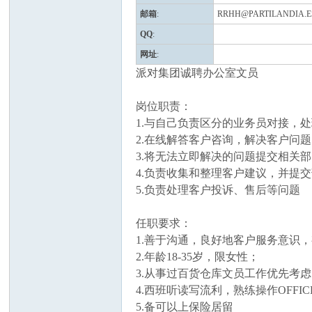
邮箱
:
RRHH@PARTILANDIA.E
QQ
:
网址
:
派对集团诚聘办公室文员
岗位职责：
1.与自己负责区分的业务员对接，
人
2.在线解答客户咨询，解决客户问
3.将无法立即解决的问题提交相关
4.负责收集和整理客户建议，并提
5.负责处理客户投诉、售后等问题
任职要求：
1.善于沟通，良好地客户服务意识
2.年龄18-35岁，限女性；
3.从事过百货仓库文员工作优先考
网
4.西班听读写流利，熟练操作OFFI
5.备可以上保险居留