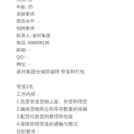
年龄: 25
居留要求:
西语水平:
--
招聘要求:
--
联系人: 派对集团
电话: 688008136
邮箱:
--
QQ:
--
网址:
--
派对集团仓储部诚聘 管道和打包
管道2名
工作内容：
1.负责管道货物上架、补货和理货
2.确保货物库位和库存数量的准确
3.配货位散货的整理和包装
4.保障所辖管道的通畅与整洁
任职要求：