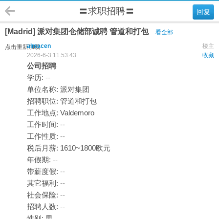
〓求职招聘〓
回复
[Madrid] 派对集团仓储部诚聘 管道和打包
看全部
almacen
楼主
点击重新加载
2026-6-3 11:53:43
收藏
公司招聘
学历:
--
单位名称: 派对集团
招聘职位: 管道和打包
工作地点: Valdemoro
工作时间:
--
工作性质:
--
税后月薪: 1610~1800欧元
年假期:
--
带薪度假:
--
其它福利:
--
社会保险:
--
招聘人数:
--
性别: 男