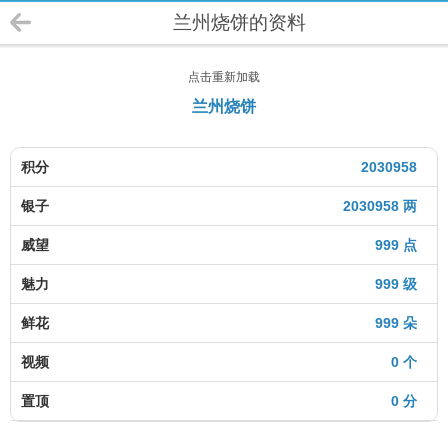
兰州烧饼的资料
点击重新加载
兰州烧饼
积分
2030958
银子
2030958 两
威望
999 点
魅力
999 级
鲜花
999 朵
视频
0 个
置顶
0 分