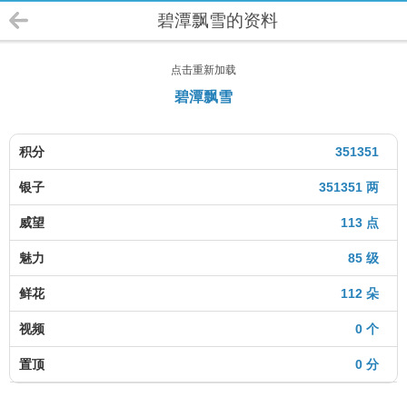
碧潭飘雪的资料
点击重新加载
碧潭飘雪
积分
351351
银子
351351 两
威望
113 点
魅力
85 级
鲜花
112 朵
视频
0 个
置顶
0 分