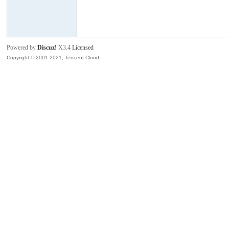
班
Powered by
Discuz!
X3.4
Licensed
Copyright © 2001-2021, Tencent Cloud.
牙
华