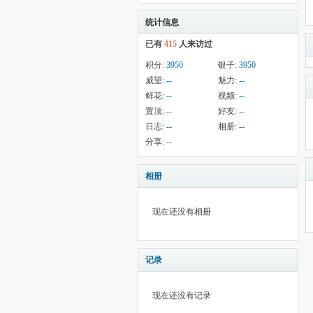
统计信息
已有
415
人来访过
积分:
3950
银子:
3950
威望:
--
魅力:
--
鲜花:
--
视频:
--
置顶:
--
好友:
--
日志:
--
相册:
--
分享:
--
相册
现在还没有相册
记录
现在还没有记录