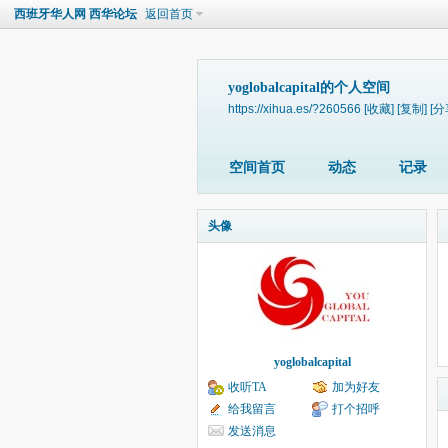
西班牙华人网 西华论坛
返回首页
yoglobalcapital的个人空间
https://xihua.es/?260566
[收藏]
[复制]
[分
空间首页
动态
记录
头像
yoglobalcapital
收听TA
加为好友
给我留言
打个招呼
发送消息