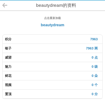
beautydream的资料
点击重新加载
beautydream
积分
7963
银子
7963 两
威望
0 点
魅力
0 级
鲜花
0 朵
视频
0 个
置顶
0 分