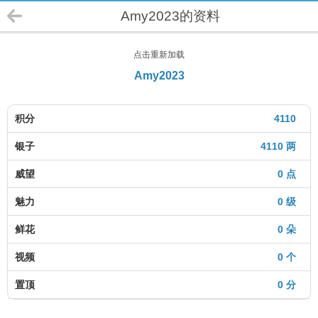
Amy2023的资料
点击重新加载
Amy2023
积分
4110
银子
4110 两
威望
0 点
魅力
0 级
鲜花
0 朵
视频
0 个
置顶
0 分