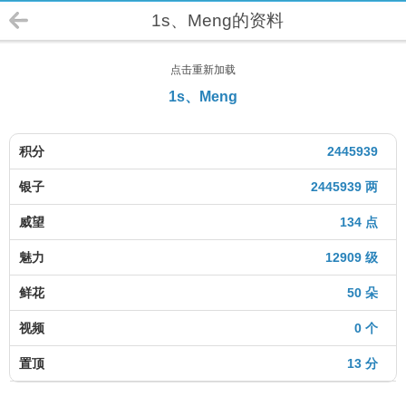
1s、Meng的资料
点击重新加载
1s、Meng
积分
2445939
银子
2445939 两
威望
134 点
魅力
12909 级
鲜花
50 朵
视频
0 个
置顶
13 分