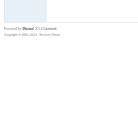
班
Powered by
Discuz!
X3.4
Licensed
Copyright © 2001-2021, Tencent Cloud.
牙
华