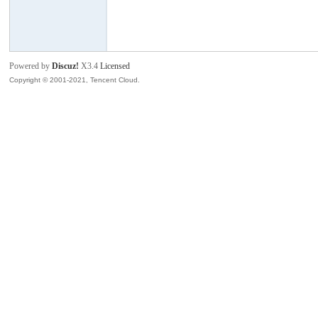
班
Powered by
Discuz!
X3.4
Licensed
Copyright © 2001-2021, Tencent Cloud.
牙
华