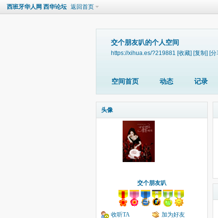
西班牙华人网 西华论坛
返回首页
交个朋友叭的个人空间
https://xihua.es/?219881
[收藏]
[复制]
[分
空间首页
动态
记录
头像
交个朋友叭
收听TA
加为好友