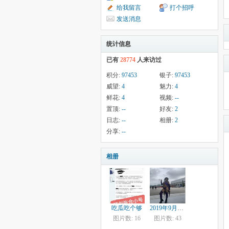
给我留言
打个招呼
发送消息
统计信息
已有
28774
人来访过
积分:
97453
银子:
97453
威望:
4
魅力:
4
鲜花:
4
视频:
--
置顶:
--
好友:
2
日志:
--
相册:
2
分享:
--
相册
吃瓜吃个够
2019年9月21日japan weekend漫展
图片数: 16
图片数: 43