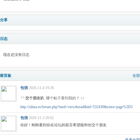
分享
日志
现在还没有日志
留言板
全部
包强
2020-11-4 19:26
交个朋友叭
: 哪个帖子看到我的？
http://xihua.es/forum.php?mod=viewthread&tid=532430&extra=page%3D1
包强
2020-11-3 20:02
你好！刚刚看到你在论坛的留言希望能和你交个朋友