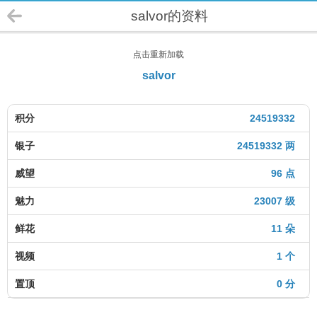
salvor的资料
点击重新加载
salvor
积分
24519332
银子
24519332 两
威望
96 点
魅力
23007 级
鲜花
11 朵
视频
1 个
置顶
0 分