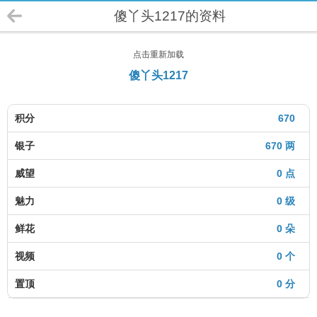
傻丫头1217的资料
点击重新加载
傻丫头1217
积分
670
银子
670 两
威望
0 点
魅力
0 级
鲜花
0 朵
视频
0 个
置顶
0 分