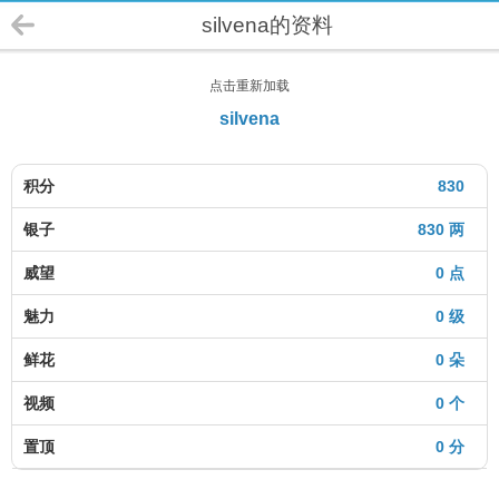
silvena的资料
点击重新加载
silvena
积分
830
银子
830 两
威望
0 点
魅力
0 级
鲜花
0 朵
视频
0 个
置顶
0 分