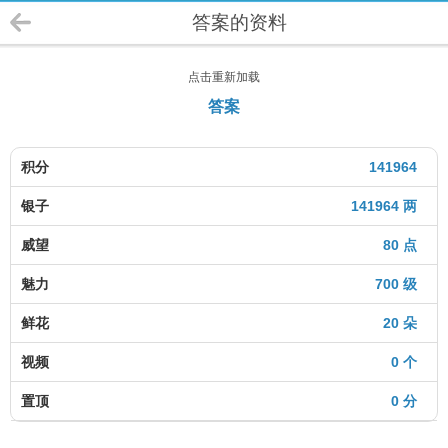
答案的资料
点击重新加载
答案
积分
141964
银子
141964 两
威望
80 点
魅力
700 级
鲜花
20 朵
视频
0 个
置顶
0 分