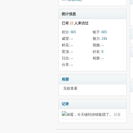
统计信息
已有
22
人来访过
积分:
605
银子:
605
威望:
--
魅力:
244
鲜花:
--
视频:
--
置顶:
--
好友:
9
日志:
--
相册:
--
分享:
--
相册
无权查看
记录
倒霉，今天碰到传销集团了。
回复