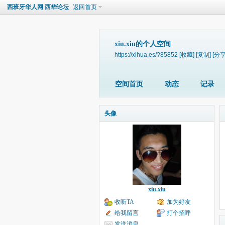
西班牙华人网 西华论坛
返回首页
xiu.xiu的个人空间
https://xihua.es/?85852
[收藏]
[复制]
[分享
空间首页
动态
记录
头像
xiu.xiu
收听TA
加为好友
给我留言
打个招呼
发送消息