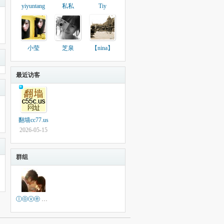
yiyuntang
私私
Tiy
小莹
芝泉
【nina】
最近访客
翻墙cc77.us
2026-05-15
群组
ⓛⓞⓥⓔ 【下雨天】