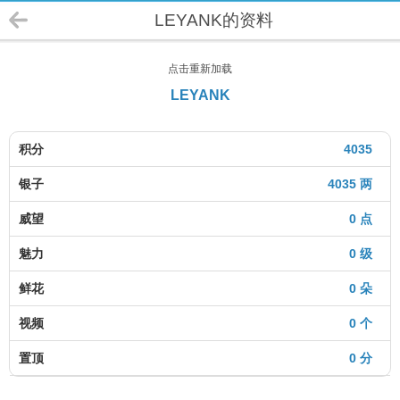
LEYANK的资料
点击重新加载
LEYANK
积分
4035
银子
4035 两
威望
0 点
魅力
0 级
鲜花
0 朵
视频
0 个
置顶
0 分