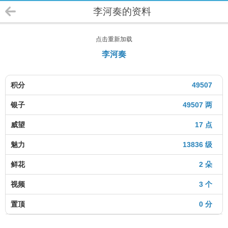
李河奏的资料
点击重新加载
李河奏
积分
49507
银子
49507 两
威望
17 点
魅力
13836 级
鲜花
2 朵
视频
3 个
置顶
0 分