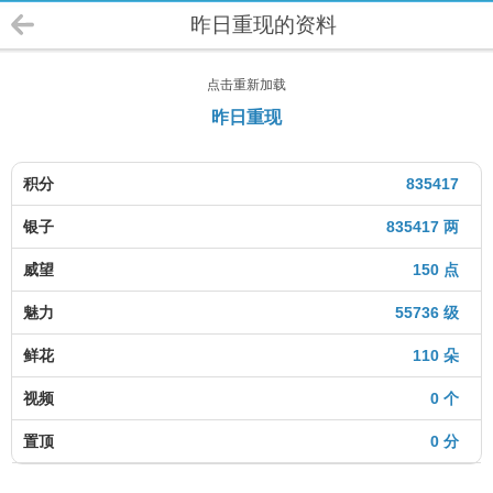
昨日重现的资料
点击重新加载
昨日重现
积分
835417
银子
835417 两
威望
150 点
魅力
55736 级
鲜花
110 朵
视频
0 个
置顶
0 分