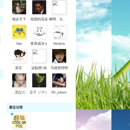
独步天下
祖国的花朵
瞬間，夨落。
fake
夜雨成冰￠
Idealista
多
莫言.
柒點戀↑妳
马德里阿明
部
...莣記だ
豆子（^3^）
Mr_johney
最近访客