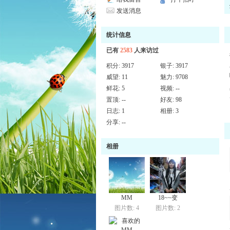
发送消息
统计信息
已有
2583
人来访过
积分:
3917
银子:
3917
威望:
11
魅力:
9708
鲜花:
5
视频:
--
置顶:
--
好友:
98
日志:
1
相册:
3
分享:
--
相册
MM
18~~变
图片数: 4
图片数: 2