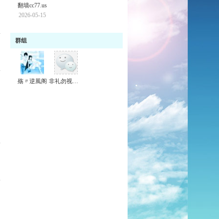
翻墙cc77.us
2026-05-15
群组
殇〃逆風阁
非礼勿视，无理无言！