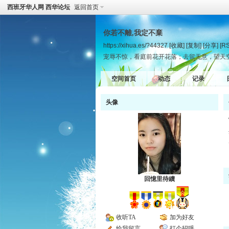
西班牙华人网 西华论坛
返回首页
你若不離,我定不棄
https://xihua.es/?44327
[收藏]
[复制]
[分享]
[R
宠辱不惊，看庭前花开花落；去留无意，望天
空间首页
动态
记录
头像
回憶里待續
收听TA
加为好友
给我留言
打个招呼