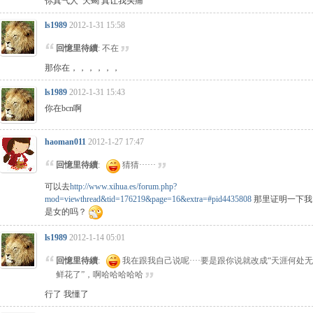
你真气人 天蝎 真让我头痛
ls1989
2012-1-31 15:58
回憶里待續
: 不在
那你在，，，，，，
ls1989
2012-1-31 15:43
你在bcn啊
haoman011
2012-1-27 17:47
回憶里待續
:
猜猜······
可以去
http://www.xihua.es/forum.php?
mod=viewthread&tid=176219&page=16&extra=#pid4435808
那里证明一下我
是女的吗？
ls1989
2012-1-14 05:01
回憶里待續
:
我在跟我自己说呢····要是跟你说就改成“天涯何处无
鲜花了”，啊哈哈哈哈哈
行了 我懂了