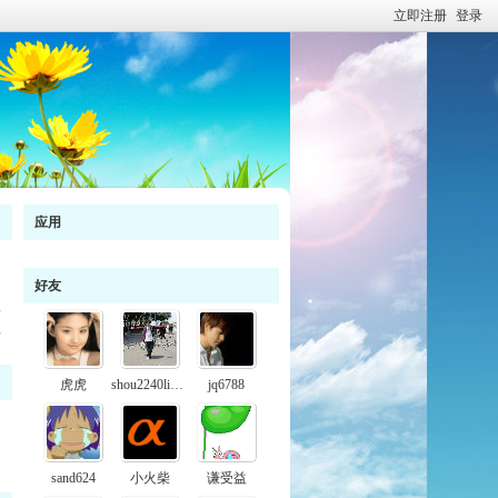
立即注册
登录
应用
好友
料
虎虎
shou2240liang
jq6788
sand624
小火柴
谦受益