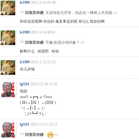
ls1989
2012-1-14 01:49
回憶里待續
: 天涯何处无芳草，何必在一棵树上吊死呢
和你说笑呢啊 你说的 像真事是的呢 有Q么 我加你啊
ls1989
2012-1-14 00:41
回憶里待續
: 干嘛,给我介绍对象？
解释什么 就我吧 哈哈
ls1989
2012-1-13 23:15
你几岁呦
lgf101
2011-12-30 15:35
我踩
oooO ↘┏━┓ ↙ Oooo
( 踩)→┃踩┃ ←(踩踩 )
\ ( →┃√┃ ← ) /
\_)↗┗━┛ ↖(_/
lgf101
2011-12-21 23:12
回憶里待續
: