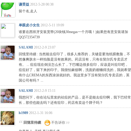
谦受益
2012-5-28 00:38
留个名,走人
单眼皮小女生
2012-5-11 19:09
谁要在西班牙安装宽带(20块钱30megas一个月哦！)如果您有意安装请加
QQ572354739
SALAMI
2012-2-9 23:07
回憶里待續 : 当然能去痘印了，很多人推荐的，关键是要泡纸膜敷脸，不
然像爽肤水一样拍脸是没有效果的。药店没有，只有在契尔氏专卖店才
有。 ... 痘痘现在倒没怎么长了，下巴嘴边很多痘印，应该是叫痘印吧，
痘痘好了，留下来的印子。我很怕麻烦啊，洗面奶都懒得洗的，我就希望
有什么CREMA的东西涂涂就好的。我这里乡下没有契尔氏专卖店的，英
国公司有吗？ ...
SALAMI
2012-2-9 15:11
我想问下，你在论坛里发的祛痘的产品，是不是能去痘印啊，我下巴经常
长，那些也能去吗？还有痘印，药店有卖这个牌子吗？
ls1989
2012-1-31 16:06
回憶里待續
:
不告诉你