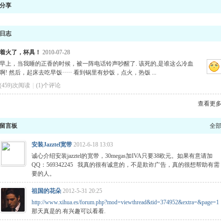
分享
日志
着火了，杯具！
2010-07-28
早上，当我睡的正香的时候，被一阵电话铃声吵醒了. 该死的,是谁这么冷血
啊! 然后，起床去吃早饭····· 看到锅里有炒饭，点火，热饭 ...
(459)次阅读
|
(1)个评论
查看更
留言板
全
安装Jazztel宽带
2012-6-18 13:03
诚心介绍安装jazztel的宽带，30megas加IVA只要38欧元。如果有意请加
QQ：569342245 我真的很有诚意的，不是欺诈广告，真的很想帮助有需
要的人。
祖国的花朵
2012-5-31 20:25
http://www.xihua.es/forum.php?mod=viewthread&tid=374952&extra=&page=1
那天真是的.有兴趣可以看看.