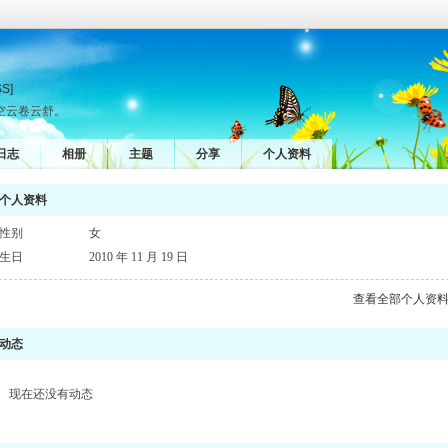
SS]
空云卷云舒。
日志
相册
主题
分享
个人资料
个人资料
性别
女
生日
2010 年 11 月 19 日
查看全部个人资
动态
现在还没有动态