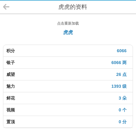
虎虎的资料
点击重新加载
虎虎
积分
6066
银子
6066 两
威望
26 点
魅力
1393 级
鲜花
3 朵
视频
0 个
置顶
0 分