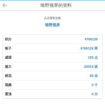
唯野视界的资料
点击重新加载
唯野视界
积分
4766126
银子
4766126 两
威望
155 点
魅力
20024 级
鲜花
66 朵
视频
0 个
置顶
0 分