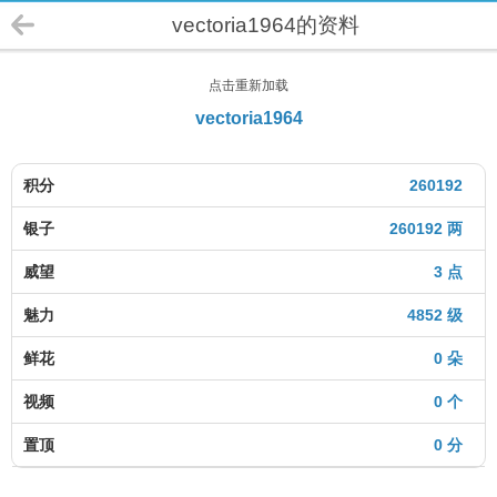
vectoria1964的资料
点击重新加载
vectoria1964
积分
260192
银子
260192 两
威望
3 点
魅力
4852 级
鲜花
0 朵
视频
0 个
置顶
0 分