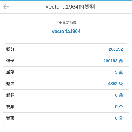
vectoria1964的资料
点击重新加载
vectoria1964
积分
260192
银子
260192 两
威望
3 点
魅力
4852 级
鲜花
0 朵
视频
0 个
置顶
0 分